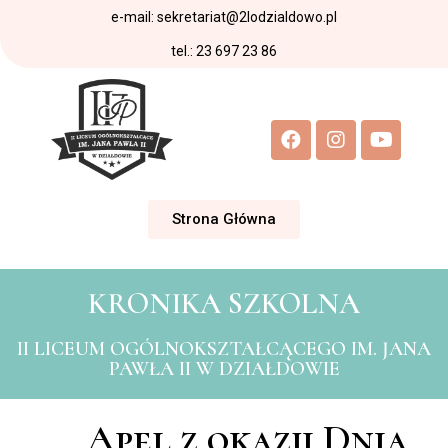
e-mail: sekretariat@2lodzialdowo.pl
tel.: 23 697 23 86
Strona Główna
KRONIKA SZKOLNA
II LICEUM OGÓLNOKSZTAŁCĄCEGO IM. JANA
PAWŁA II W DZIAŁDOWIE
Apel z okazji Dnia