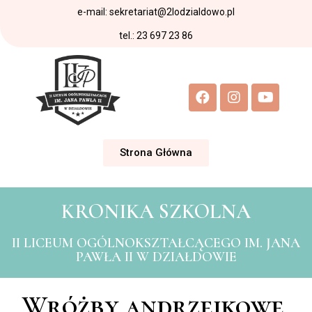
e-mail: sekretariat@2lodzialdowo.pl
tel.: 23 697 23 86
Strona Główna
KRONIKA SZKOLNA
II LICEUM OGÓLNOKSZTAŁCĄCEGO IM. JANA
PAWŁA II W DZIAŁDOWIE
Wróżby andrzejkowe